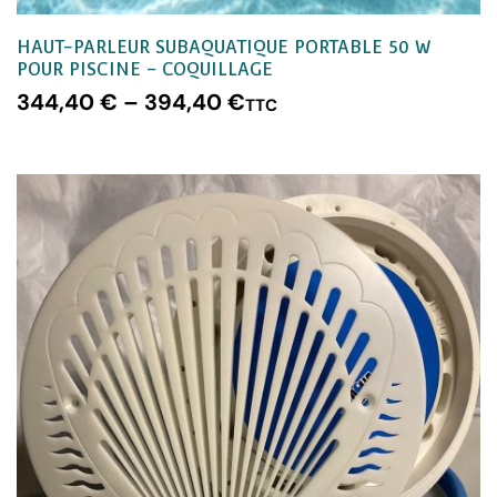
HAUT-PARLEUR SUBAQUATIQUE PORTABLE 50 W
POUR PISCINE – COQUILLAGE
344,40
€
–
394,40
€
TTC
CHOIX DES OPTIONS